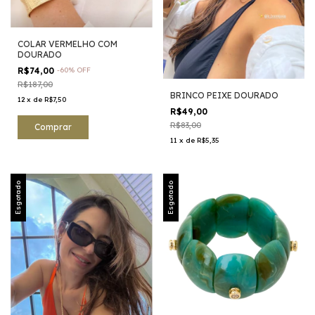
COLAR VERMELHO COM
DOURADO
R$74,00
-
60
%
OFF
R$187,00
BRINCO PEIXE DOURADO
12
x
de
R$7,50
R$49,00
R$83,00
11
x
de
R$5,35
Esgotado
Esgotado