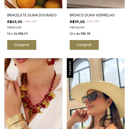
BRACELETE DUNA DOURADO
BRINCO DUNA VERMELHO
R$65,00
-
49
%
OFF
R$59,00
-
50
%
OFF
R$127,00
R$118,00
12
x
de
R$6,59
12
x
de
R$5,98
Esgotado