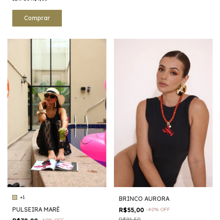
Comprar
+1
BRINCO AURORA
PULSEIRA MARÉ
R$55,00
-
40
%
OFF
R$91,50