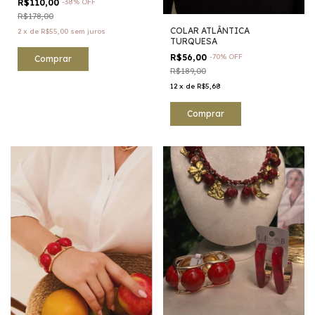
R$110,00
-
38
%
OFF
R$178,00
COLAR ATLÂNTICA
2
x
de
R$55,00
sem juros
TURQUESA
R$56,00
-
70
%
OFF
Comprar
R$189,00
12
x
de
R$5,68