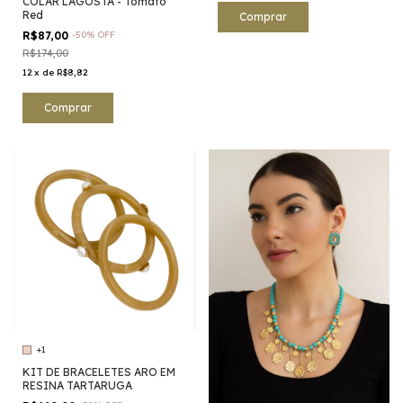
COLAR LAGOSTA - Tomato
Red
R$87,00
-
50
%
OFF
R$174,00
12
x
de
R$8,82
+1
KIT DE BRACELETES ARO EM
RESINA TARTARUGA