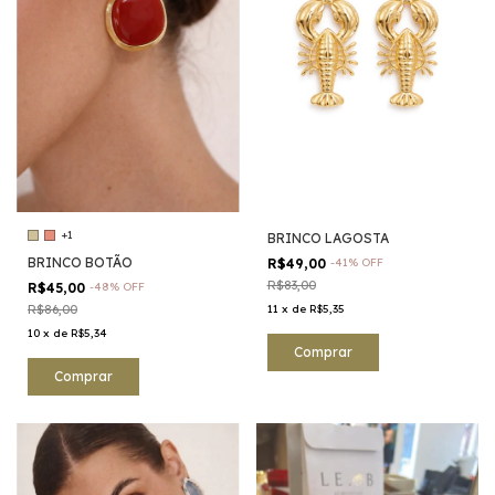
+1
BRINCO LAGOSTA
BRINCO BOTÃO
R$49,00
-
41
%
OFF
R$83,00
R$45,00
-
48
%
OFF
R$86,00
11
x
de
R$5,35
10
x
de
R$5,34
Comprar