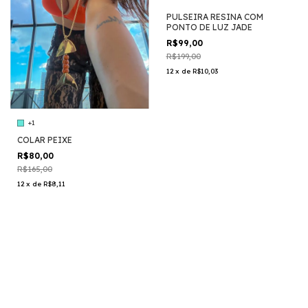
PULSEIRA RESINA COM
PONTO DE LUZ JADE
R$99,00
R$199,00
12
x
de
R$10,03
+1
COLAR PEIXE
R$80,00
R$165,00
12
x
de
R$8,11