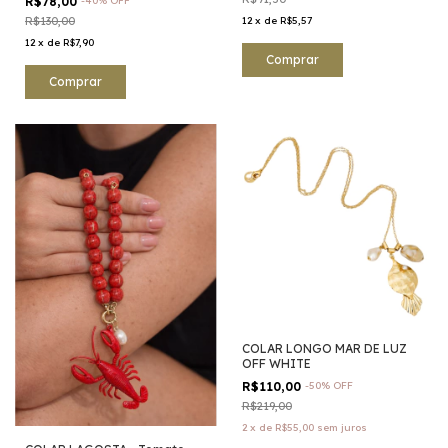
R$78,00
-
40
%
OFF
R$130,00
12
x
de
R$5,57
12
x
de
R$7,90
Comprar
COLAR LONGO MAR DE LUZ
OFF WHITE
R$110,00
-
50
%
OFF
R$219,00
2
x
de
R$55,00
sem juros