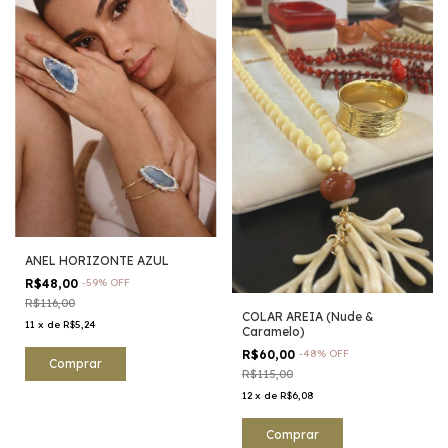
ANEL HORIZONTE AZUL
R$48,00
-
59
%
OFF
R$116,00
COLAR AREIA (Nude &
11
x
de
R$5,24
Caramelo)
R$60,00
-
48
%
OFF
R$115,00
12
x
de
R$6,08