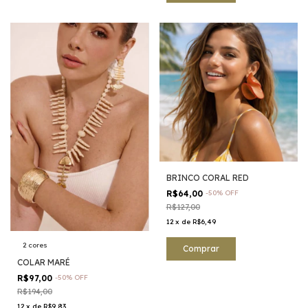
BRINCO CORAL RED
R$64,00
-
50
%
OFF
R$127,00
12
x
de
R$6,49
2 cores
COLAR MARÉ
R$97,00
-
50
%
OFF
R$194,00
12
x
de
R$9,83