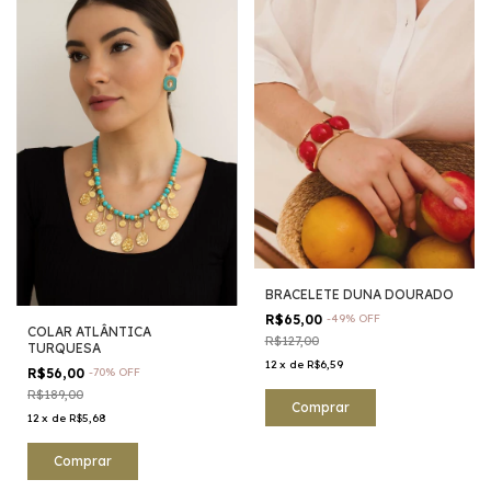
BRACELETE DUNA DOURADO
R$65,00
-
49
%
OFF
COLAR ATLÂNTICA
R$127,00
TURQUESA
12
x
de
R$6,59
R$56,00
-
70
%
OFF
R$189,00
12
x
de
R$5,68