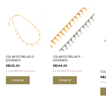
COLAR ESTRELAS G -
COLAR ESTRELAS P -
DOURADO
DOURADO
R$152,00
R$144,00
3
x
de
R$50,67
sem juros
2
x
de
R$72,00
sem juros
COL
R$2
4
x