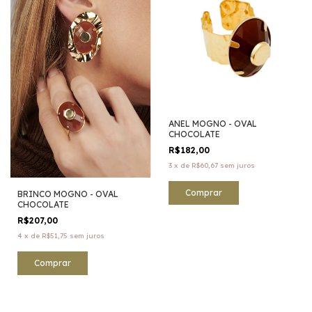
ANEL MOGNO - OVAL
CHOCOLATE
R$182,00
3
x
de
R$60,67
sem juros
BRINCO MOGNO - OVAL
CHOCOLATE
R$207,00
4
x
de
R$51,75
sem juros