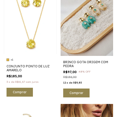
+1
BRINCO GOTA ORIGEM COM
PEDRA
CONJUNTO PONTO DE LUZ
AMARELO
R$97,00
-
48
%
OFF
R$185,00
R$186,00
3
x
de
R$61,67
sem juros
12
x
de
R$9,83
Comprar
Comprar