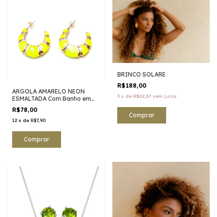
BRINCO SOLARE
R$188,00
ARGOLA AMARELO NEON
3
x
de
R$62,67
sem juros
ESMALTADA Com Banho em
Ouro
R$78,00
12
x
de
R$7,90