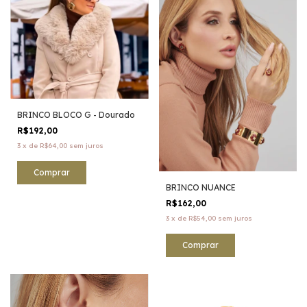
BRINCO BLOCO G - Dourado
R$192,00
3
x
de
R$64,00
sem juros
BRINCO NUANCE
R$162,00
3
x
de
R$54,00
sem juros
Comprar