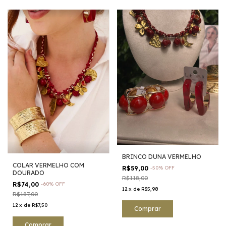
BRINCO DUNA VERMELHO
COLAR VERMELHO COM
R$59,00
-
50
%
OFF
DOURADO
R$118,00
R$74,00
-
60
%
OFF
12
x
de
R$5,98
R$187,00
12
x
de
R$7,50