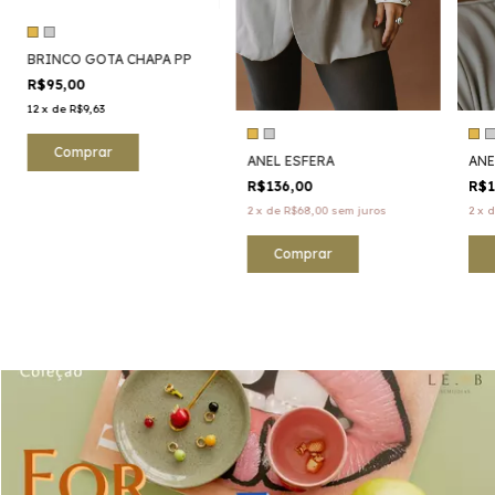
BRINCO GOTA CHAPA PP
R$95,00
12
x
de
R$9,63
Comprar
ANEL ESFERA
ANE
R$136,00
R$1
2
x
de
R$68,00
sem juros
2
x
Comprar