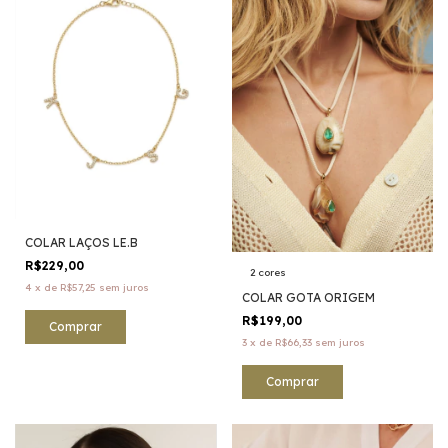
COLAR LAÇOS LE.B
R$229,00
2 cores
4
x
de
R$57,25
sem juros
COLAR GOTA ORIGEM
R$199,00
3
x
de
R$66,33
sem juros
Comprar