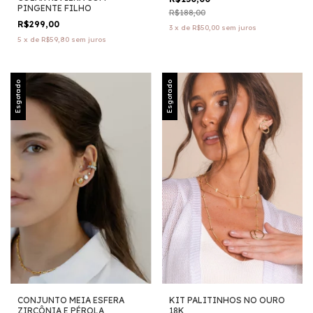
PINGENTE FILHO
R$188,00
R$299,00
3
x
de
R$50,00
sem juros
5
x
de
R$59,80
sem juros
Esgotado
Esgotado
CONJUNTO MEIA ESFERA
KIT PALITINHOS NO OURO
ZIRCÔNIA E PÉROLA
18K