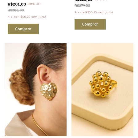
R$201,00
-
30
%
OFF
R$279,00
R$288,00
4
x
de
R$55,75
sem juros
4
x
de
R$50,25
sem juros