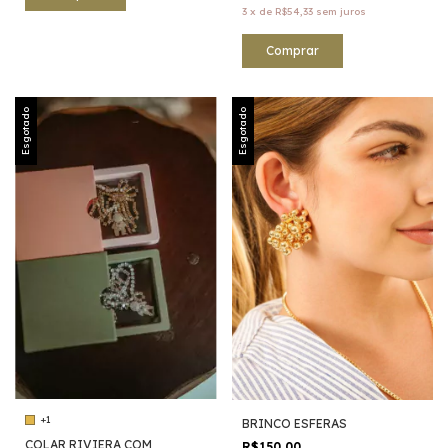
3
x
de
R$54,33
sem juros
Esgotado
Esgotado
+1
BRINCO ESFERAS
COLAR RIVIERA COM
R$150,00