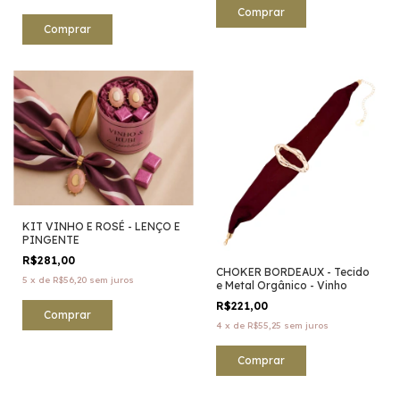
Comprar
KIT VINHO E ROSÉ - LENÇO E
PINGENTE
R$281,00
CHOKER BORDEAUX - Tecido
5
x
de
R$56,20
sem juros
e Metal Orgânico - Vinho
R$221,00
4
x
de
R$55,25
sem juros