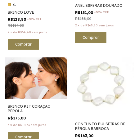
+1
ANEL ESFERAS DOURADO
BRINCO LOVE
R$131,00
-
30
%
OFF
R$188,00
R$128,80
-
30
%
OFF
2
x
de
R$65,50
sem juros
R$184,00
2
x
de
R$64,40
sem juros
Comprar
BRINCO KIT CORAÇAO
PÉROLA
R$175,00
CONJUNTO PULSEIRAS DE
3
x
de
R$58,33
sem juros
PÉROLA BARROCA
R$163,00