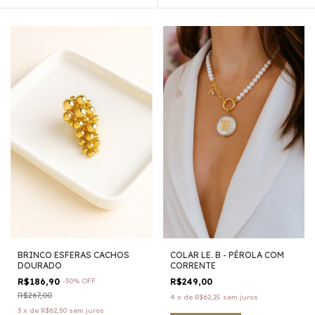
BRINCO ESFERAS CACHOS
COLAR LE. B - PÉROLA COM
DOURADO
CORRENTE
R$186,90
-
30
%
OFF
R$249,00
R$267,00
4
x
de
R$62,25
sem juros
3
x
de
R$62,30
sem juros