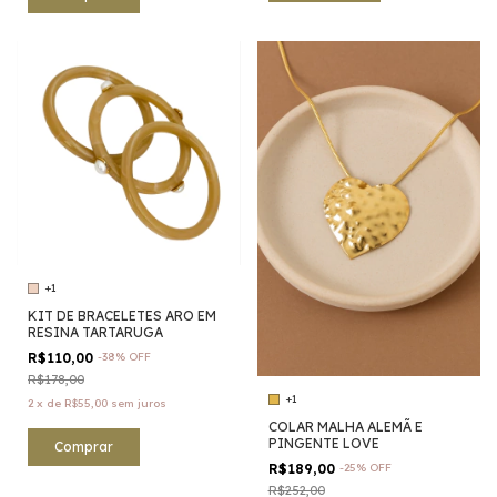
+1
KIT DE BRACELETES ARO EM
RESINA TARTARUGA
R$110,00
-
38
%
OFF
R$178,00
+1
2
x
de
R$55,00
sem juros
COLAR MALHA ALEMÃ E
PINGENTE LOVE
Comprar
R$189,00
-
25
%
OFF
R$252,00