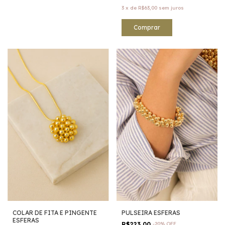
3
x
de
R$63,00
sem juros
Comprar
COLAR DE FITA E PINGENTE
PULSEIRA ESFERAS
ESFERAS
R$223,00
-
20
%
OFF