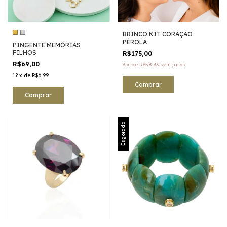
BRINCO KIT CORAÇAO
PÉROLA
PINGENTE MEMÓRIAS
FILHOS
R$175,00
R$69,00
3
x
de
R$58,33
sem juros
12
x
de
R$6,99
Comprar
Esgotado