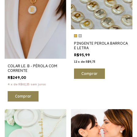
PINGENTE PEROLA BARROCA
E LETRA
R$95,99
12
x
de
R$9,73
COLAR LE. B - PÉROLA COM
CORRENTE
Comprar
R$249,00
4
x
de
R$62,25
sem juros
Comprar