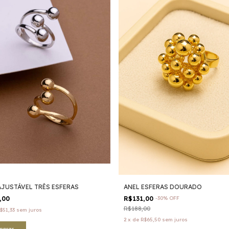
AJUSTÁVEL TRÊS ESFERAS
ANEL ESFERAS DOURADO
,00
R$131,00
-
30
%
OFF
R$188,00
$51,33
sem juros
2
x
de
R$65,50
sem juros
mprar