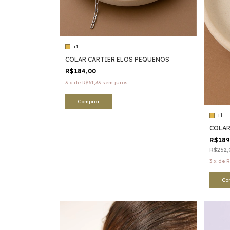
+1
COLAR CARTIER ELOS PEQUENOS
R$184,00
3
x
de
R$61,33
sem juros
Comprar
+1
COLAR
R$18
R$252,
3
x
de
R
Co