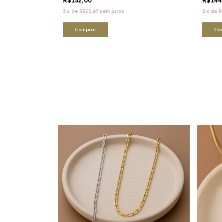
R$152,00
R$14
3
x
de
R$50,67
sem juros
2
x
de
R