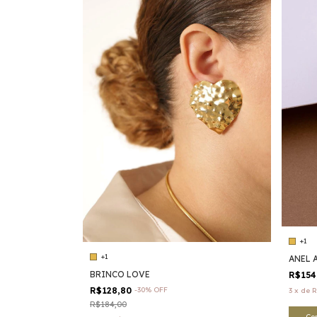
+1
+1
ANEL 
BRINCO LOVE
R$154
R$128,80
-
30
%
OFF
3
x
de
R
R$184,00
Co