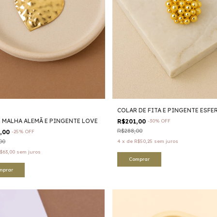
COLAR DE FITA E PINGENTE ESFE
 MALHA ALEMÃ E PINGENTE LOVE
R$201,00
-
30
%
OFF
R$288,00
9,00
-
25
%
OFF
00
4
x
de
R$50,25
sem juros
$63,00
sem juros
mprar