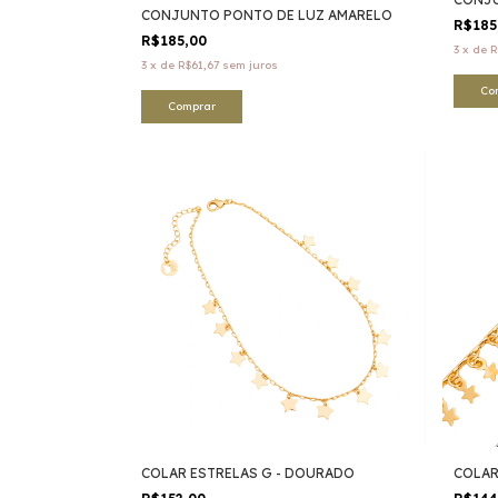
CONJUNTO PONTO DE LUZ AMARELO
R$185
R$185,00
3
x
de
R
3
x
de
R$61,67
sem juros
Co
Comprar
COLAR ESTRELAS G - DOURADO
COLAR