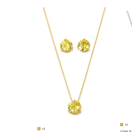
+1
+1
CONJU