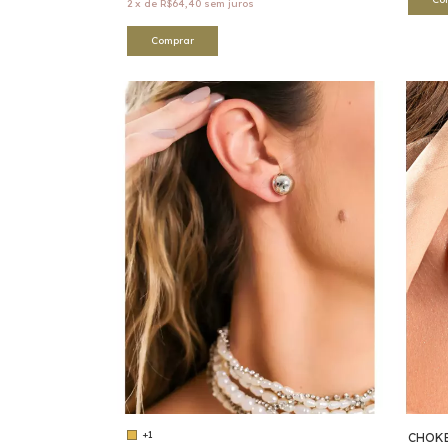
2
x
de
R$64,40
sem juros
Comprar
+1
CHOKE