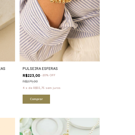
RAS
PULSEIRA ESFERAS
R$223,00
-
20
%
OFF
R$279,00
4
x
de
R$55,75
sem juros