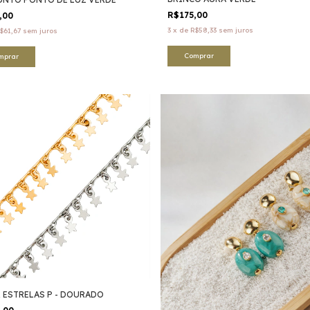
R$175,00
,00
3
x
de
R$58,33
sem juros
$61,67
sem juros
mprar
 ESTRELAS P - DOURADO