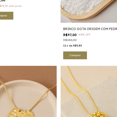
4,00
$72,00
sem juros
BRINCO GOTA ORIGEM COM PED
R$97,00
-
48
%
OFF
R$186,00
12
x
de
R$9,83
Comprar