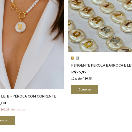
PINGENTE PEROLA BARROCA E LE
R$95,99
12
x
de
R$9,73
Comprar
 LE. B - PÉROLA COM CORRENTE
9,00
R$62,25
sem juros
mprar