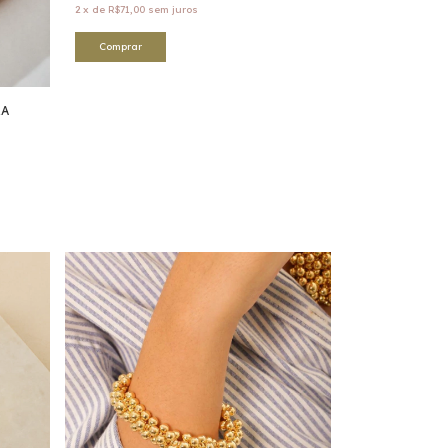
2
x
de
R$71,00
sem juros
RA