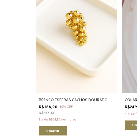
BRINCO ESFERAS CACHOS DOURADO
COLAR
R$186,90
-
30
%
OFF
R$24
R$267,00
4
x
de
3
x
de
R$62,30
sem juros
Co